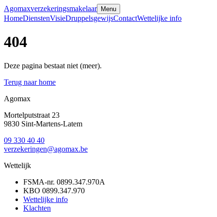
Agomax
verzekeringsmakelaar
Menu
Home
Diensten
Visie
Druppelsgewijs
Contact
Wettelijke info
404
Deze pagina bestaat niet (meer).
Terug naar home
Agomax
Mortelputstraat 23
9830
Sint-Martens-Latem
09 330 40 40
verzekeringen
@
agomax.be
Wettelijk
FSMA-nr.
0899.347.970A
KBO
0899.347.970
Wettelijke info
Klachten